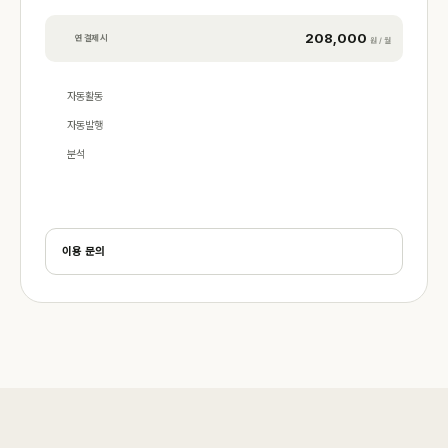
208,000
연 결제 시
원 / 월
자동활동
자동발행
분석
이용 문의